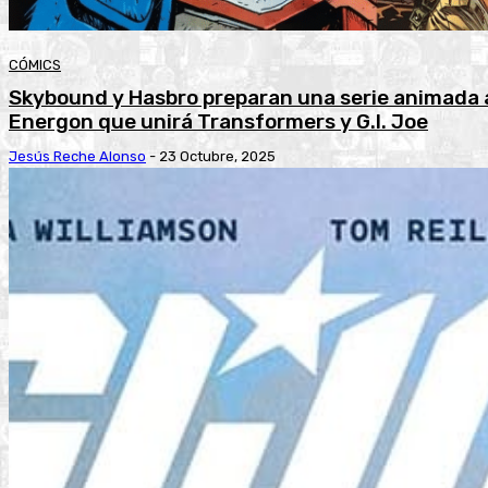
CÓMICS
Skybound y Hasbro preparan una serie animada a
Energon que unirá Transformers y G.I. Joe
Jesús Reche Alonso
-
23 Octubre, 2025