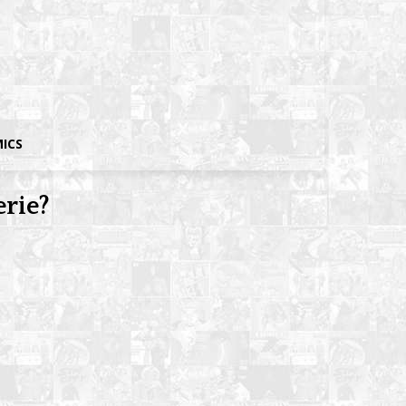
MICS
erie?