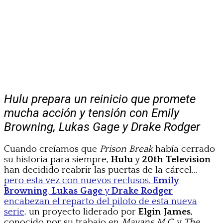
Hulu prepara un reinicio que promete
mucha acción y tensión con Emily
Browning, Lukas Gage y Drake Rodger
Cuando creíamos que
Prison Break
había cerrado
su historia para siempre,
Hulu
y
20th Television
han decidido reabrir las puertas de la cárcel…
pero esta vez con nuevos reclusos.
Emily
Browning
,
Lukas Gage
y
Drake Rodger
encabezan el reparto del piloto de esta nueva
serie,
un proyecto liderado por
Elgin James
,
conocido por su trabajo en
Mayans M.C.
y
The