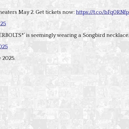
theaters May 2. Get tickets now:
https://t.co/bFq0RNf
025
RBOLTS*’ is seemingly wearing a Songbird necklace
2025
e 2025.