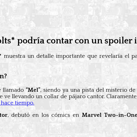
ts* podría contar con un spoiler
*
muestra un detalle importante que revelaría el 
an?
je llamado
“Mel”
, siendo ya una pista del misterio d
e le ve llevando un collar de pájaro cantor. Clarament
 hace tiempo.
tor
, debutó en los cómics en
Marvel Two-in-On