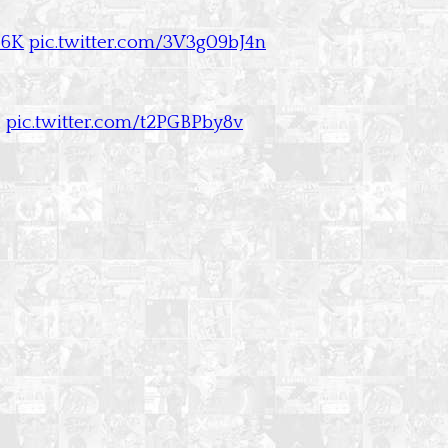
p6K
pic.twitter.com/3V3g09bJ4n
.
pic.twitter.com/t2PGBPby8v