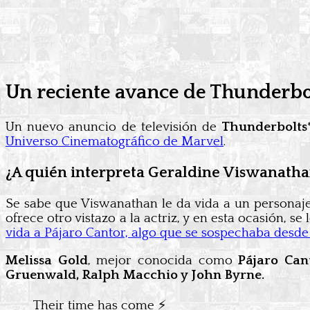
Un reciente avance de Thunderbol
Un nuevo anuncio de televisión de
Thunderbolts
Universo Cinematográfico de Marvel
.
¿A quién interpreta Geraldine Viswanath
Se sabe que Viswanathan le da vida a un persona
ofrece otro vistazo a la actriz, y en esta ocasión, s
vida a Pájaro Cantor, algo que se sospechaba desde
Melissa Gold
, mejor conocida como
Pájaro Can
Gruenwald, Ralph Macchio y John Byrne.
Their time has come ️⚡️