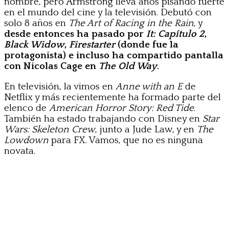
nombre, pero Armstrong lleva años pisando fuerte
en el mundo del cine y la televisión. Debutó con
solo 8 años en
The Art of Racing in the Rain
, y
desde entonces ha pasado por
It: Capítulo 2
,
Black Widow
,
Firestarter
(donde fue la
protagonista) e incluso ha compartido pantalla
con Nicolas Cage en
The Old Way
.
En televisión, la vimos en
Anne with an E
de
Netflix y más recientemente ha formado parte del
elenco de
American Horror Story: Red Tide
.
También ha estado trabajando con Disney en
Star
Wars: Skeleton Crew
, junto a Jude Law, y en
The
Lowdown
para FX. Vamos, que no es ninguna
novata.