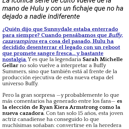
La icónica serie de culto vuelve de la
mano de Hulu y con un fichaje que no ha
dejado a nadie indiferente
¿Quién dijo que Sunnydale estaba enterrado
para siempre? Cuando pensábamos que
Buffy,
cazavampiros
era cosa del pasado, Hulu ha
decidido desenterrar el legado con un reboot
que promete sangre fresca… y bastante
nostalgia
.
Y es que la legendaria
Sarah Michelle
Gellar
no solo vuelve a interpretar a Buffy
Summers, sino que también está al frente de la
producción ejecutiva de esta nueva etapa del
universo Buffy.
Pero la gran sorpresa —y probablemente lo que
más comentarios ha generado entre los fans—
es
la elección de Ryan Kiera Armstrong como la
nueva cazadora
. Con tan solo 15 años, esta joven
actriz canadiense ha conseguido lo que
muchísimas soñaban: convertirse en la heredera