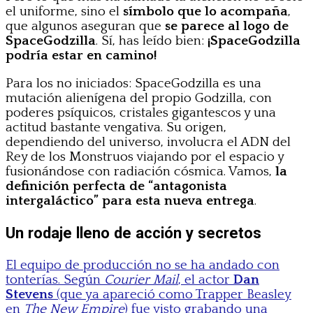
el uniforme, sino el
símbolo que lo acompaña
,
que algunos aseguran que
se parece al logo de
SpaceGodzilla
. Sí, has leído bien:
¡SpaceGodzilla
podría estar en camino!
Para los no iniciados: SpaceGodzilla es una
mutación alienígena del propio Godzilla, con
poderes psíquicos, cristales gigantescos y una
actitud bastante vengativa. Su origen,
dependiendo del universo, involucra el ADN del
Rey de los Monstruos viajando por el espacio y
fusionándose con radiación cósmica. Vamos,
la
definición perfecta de “antagonista
intergaláctico” para esta nueva entrega
.
Un rodaje lleno de acción y secretos
El equipo de producción no se ha andado con
tonterías. Según
Courier Mail
, el actor
Dan
Stevens
(que ya apareció como Trapper Beasley
en
The New Empire
) fue visto grabando una