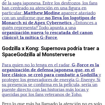
de la saga japonesa. Entre los destrozos, los fans
han centrado su atención en una figura en
particular:
Matthew Modine
aparece ataviado
con un uniforme que
no lleva los logotipos de
Monarch ni de Apex Cybernetics
. ¿Entonces a
quién representa? Todo apunta a una
organización nueva (o rescatada del canon
clásico): la mítica G-Force
.
Godzilla x Kong: Supernova podría traer a
SpaceGodzilla al Monsterverse
Para quien no lo tenga en el radar,
G-Force es la
organización de defensa japonesa que, en el
lore clásico, se creó para combatir a Godzilla
y
proteger los generadores de energía G-Energy. Si
su presencia se confirma en la película, sería un
puente directo con las historias más locas y
queridas por los fans veteranos de Toho.
Pero lo que más ha llamado la atención no es solo