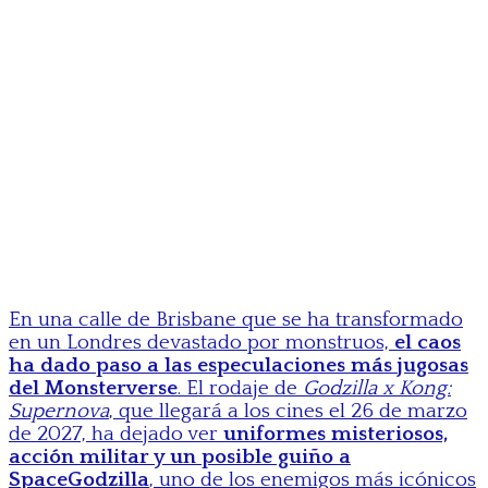
En una calle de Brisbane que se ha transformado
en un Londres devastado por monstruos,
el caos
ha dado paso a las especulaciones más jugosas
del Monsterverse
. El rodaje de
Godzilla x Kong:
Supernova
, que llegará a los cines el 26 de marzo
de 2027, ha dejado ver
uniformes misteriosos,
acción militar y un posible guiño a
SpaceGodzilla
, uno de los enemigos más icónicos