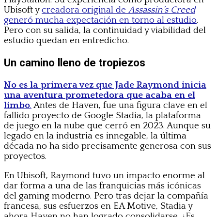
Ubisoft y
creadora original de
Assassin’s Creed
generó mucha expectación en torno al estudio
.
Pero con su salida, la continuidad y viabilidad del
estudio quedan en entredicho.
Un camino lleno de tropiezos
No es la primera vez que Jade Raymond inicia
una aventura prometedora que acaba en el
limbo
.
Antes de Haven, fue una figura clave en el
fallido proyecto de Google Stadia, la plataforma
de juego en la nube que cerró en 2023. Aunque su
legado en la industria es innegable, la última
década no ha sido precisamente generosa con sus
proyectos.
En Ubisoft, Raymond tuvo un impacto enorme al
dar forma a una de las franquicias más icónicas
del gaming moderno. Pero tras dejar la compañía
francesa, sus esfuerzos en EA Motive, Stadia y
ahora Haven no han logrado consolidarse. ¿Es