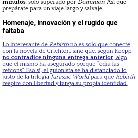
minutos
, solo superado por
Dominion
. Así que
prepárate para un viaje largo y salvaje.
Homenaje, innovación y el rugido que
faltaba
Lo interesante de
Rebirth
no es solo que conecte
con la novela de Crichton, sino que, según Koepp,
no contradice ninguna entrega anterior
, algo
que él mismo ha asegurado porque “odia las
retcons”. Eso sí, el guionista se ha distanciado lo
justo de la trilogía
Jurassic World
para que
Rebirth
respire con libertad y tenga su propia identidad.