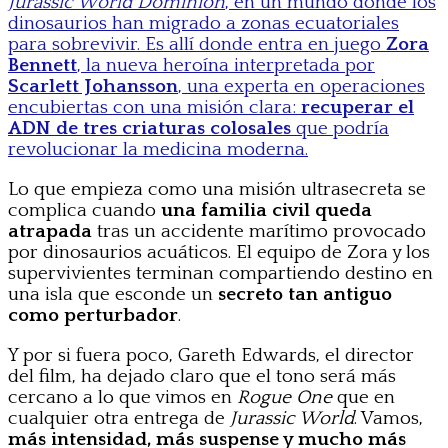
Jurassic World Dominion
, en un mundo donde los
dinosaurios han migrado a zonas ecuatoriales
para sobrevivir. Es allí donde entra en juego
Zora
Bennett
, la nueva heroína interpretada por
Scarlett Johansson
, una experta en operaciones
encubiertas con una misión clara:
recuperar el
ADN de tres criaturas colosales
que podría
revolucionar la medicina moderna.
Lo que empieza como una misión ultrasecreta se
complica cuando
una familia civil queda
atrapada
tras un accidente marítimo provocado
por dinosaurios acuáticos. El equipo de Zora y los
supervivientes terminan compartiendo destino en
una isla que esconde un
secreto tan antiguo
como perturbador
.
Y por si fuera poco, Gareth Edwards, el director
del film, ha dejado claro que el tono será más
cercano a lo que vimos en
Rogue One
que en
cualquier otra entrega de
Jurassic World
. Vamos,
más intensidad, más suspense y mucho más