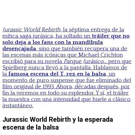
Jurassic World Rebirth
, la séptima entrega de la
mítica saga jurásica, ha soltado un
tráiler que no
solo deja a los fans con la mandíbula
desencajada
, sino que también recupera una de
las escenas más icónicas que Michael Crichton
escribió para su novela
Parque Jurásico
… pero que
Spielberg nunca llevó a la pantalla. Hablamos de
la
famosa escena del T. rex en la balsa
, un
momento de puro suspense que fue eliminado del
film original de 1993. Ahora, décadas después, por
fin la veremos en todo su esplendor. Y sí, el tráiler
la muestra con una intensidad que huele a clásico
instantáneo.
Jurassic World Rebirth y la esperada
escena de la balsa