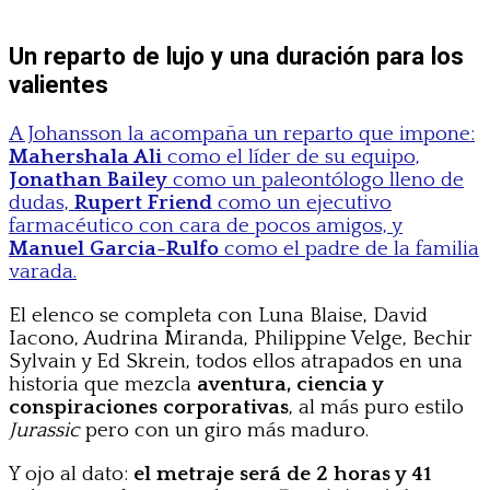
Un reparto de lujo y una duración para los
valientes
A Johansson la acompaña un reparto que impone:
Mahershala Ali
como el líder de su equipo,
Jonathan Bailey
como un paleontólogo lleno de
dudas,
Rupert Friend
como un ejecutivo
farmacéutico con cara de pocos amigos, y
Manuel Garcia-Rulfo
como el padre de la familia
varada.
El elenco se completa con Luna Blaise, David
Iacono, Audrina Miranda, Philippine Velge, Bechir
Sylvain y Ed Skrein, todos ellos atrapados en una
historia que mezcla
aventura, ciencia y
conspiraciones corporativas
, al más puro estilo
Jurassic
pero con un giro más maduro.
Y ojo al dato:
el metraje será de 2 horas y 41