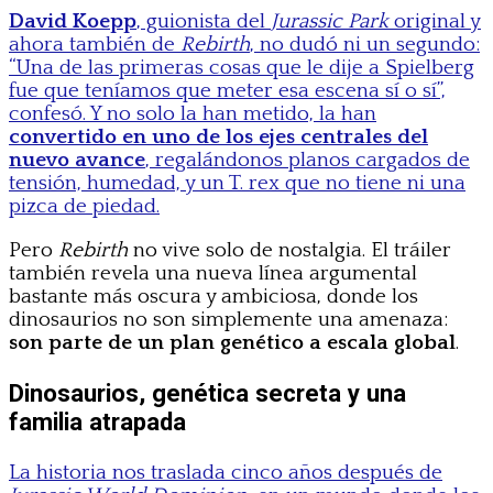
David Koepp
, guionista del
Jurassic Park
original y
ahora también de
Rebirth
, no dudó ni un segundo:
“Una de las primeras cosas que le dije a Spielberg
fue que teníamos que meter esa escena sí o sí”,
confesó. Y no solo la han metido, la han
convertido en uno de los ejes centrales del
nuevo avance
, regalándonos planos cargados de
tensión, humedad, y un T. rex que no tiene ni una
pizca de piedad.
Pero
Rebirth
no vive solo de nostalgia. El tráiler
también revela una nueva línea argumental
bastante más oscura y ambiciosa, donde los
dinosaurios no son simplemente una amenaza:
son parte de un plan genético a escala global
.
Dinosaurios, genética secreta y una
familia atrapada
La historia nos traslada cinco años después de