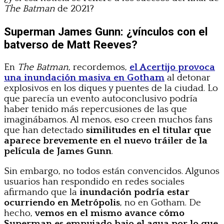
The Batman
de 2021?
Superman James Gunn: ¿vínculos con el
batverso de Matt Reeves?
En
The Batman
, recordemos,
el Acertijo provoca
una inundación masiva en Gotham
al detonar
explosivos en los diques y puentes de la ciudad. Lo
que parecía un evento autoconclusivo podría
haber tenido más repercusiones de las que
imaginábamos. Al menos, eso creen muchos fans
que han detectado
similitudes en el titular que
aparece brevemente en el nuevo tráiler de la
película de James Gunn
.
Sin embargo, no todos están convencidos. Algunos
usuarios han respondido en redes sociales
afirmando que la
inundación podría estar
ocurriendo en Metrópolis
, no en Gotham. De
hecho,
vemos en el mismo avance cómo
Superman es empujado bajo el agua por lo que