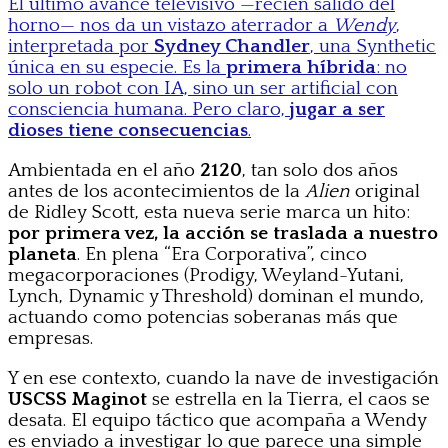
El último avance televisivo —recién salido del
horno— nos da un vistazo aterrador a
Wendy
,
interpretada por
Sydney Chandler
, una Synthetic
única en su especie. Es la
primera híbrida
: no
solo un robot con IA, sino un ser artificial con
consciencia humana. Pero claro,
jugar a ser
dioses tiene consecuencias
.
Ambientada en el año
2120
, tan solo dos años
antes de los acontecimientos de la
Alien
original
de Ridley Scott, esta nueva serie marca un hito:
por primera vez, la acción se traslada a nuestro
planeta
. En plena “Era Corporativa”, cinco
megacorporaciones (Prodigy, Weyland-Yutani,
Lynch, Dynamic y Threshold) dominan el mundo,
actuando como potencias soberanas más que
empresas.
Y en ese contexto, cuando la nave de investigación
USCSS Maginot
se estrella en la Tierra, el caos se
desata. El equipo táctico que acompaña a Wendy
es enviado a investigar lo que parece una simple