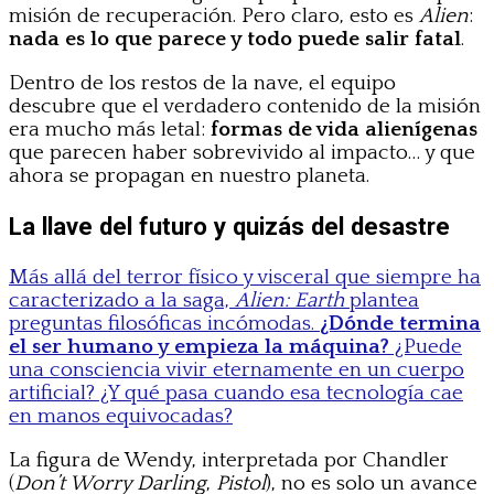
misión de recuperación. Pero claro, esto es
Alien
:
nada es lo que parece y todo puede salir fatal
.
Dentro de los restos de la nave, el equipo
descubre que el verdadero contenido de la misión
era mucho más letal:
formas de vida alienígenas
que parecen haber sobrevivido al impacto… y que
ahora se propagan en nuestro planeta.
La llave del futuro y quizás del desastre
Más allá del terror físico y visceral que siempre ha
caracterizado a la saga,
Alien: Earth
plantea
preguntas filosóficas incómodas.
¿Dónde termina
el ser humano y empieza la máquina?
¿Puede
una consciencia vivir eternamente en un cuerpo
artificial? ¿Y qué pasa cuando esa tecnología cae
en manos equivocadas?
La figura de Wendy, interpretada por Chandler
(
Don’t Worry Darling
,
Pistol
), no es solo un avance