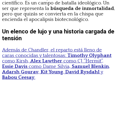
científico. Es un campo de batalla ideológico. Un
ser que representa la
búsqueda de inmortalidad
,
pero que quizás se convierta en la chispa que
encienda el apocalipsis biotecnológico.
Un elenco de lujo y una historia cargada de
tensión
Además de Chandler, el reparto está lleno de
caras conocidas y talentosas:
Timothy Olyphant
como Kirsh,
Alex Lawther
como CJ “Hermit”,
Essie Davis
como Dame Silvia,
Samuel Blenkin
,
Adarsh Gourav
,
Kit Young
,
David Rysdahl
y
Babou Ceesay
.