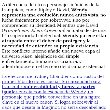
A diferencia de otros personajes icónicos de la
franquicia, como Ripley o David,
Wendy
representa una evolución nunca antes vista
: no
lucha únicamente por sobrevivir, sino por
comprender su identidad. Mientras que David
(
Prometheus
,
Alien: Covenant
) actuaba desde una
fría superioridad intelectual,
Wendy parece estar
atrapada entre el deber de proteger y la
necesidad de entender su propia existencia
.
Este conflicto interno añade una nueva capa al
universo
Alien
, alejándose del simple
enfrentamiento humano vs. criatura, y
adentrándose en el terreno del drama existencial.
La elección de Sydney Chandler como rostro del
primer híbrido no es casual. Su capacidad para
transmitir
vulnerabilidad y fuerza a partes
iguales
encaja con la esencia de Wendy, un
personaje que podría convertirse en una figura
clave en el nuevo canon. Si logra sobrevivir al
caos que desata la Maginot, no sería descabellado