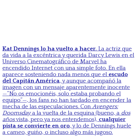
Kat Dennings lo ha vuelto a hacer.
La actriz que
da vida a la excéntrica y querida Darcy Lewis en el
Universo Cinematográfico de Marvel ha
encendido Internet con una simple foto. En ella
aparece sosteniendo nada menos que el
escudo
del Capitán América
, y aunque acompañó la
imagen con un mensaje aparentemente inocente
—“No os emocionéis, solo estaba probando el
equipo”—, los fans no han tardado en encender la
mecha de las especulaciones. Con
Avengers:
Doomsday
a la vuelta de la esquina (bueno, a
dos
años
vista, pero ya nos entendemos),
cualquier
pista se convierte en oro
, y lo de Dennings huele
a cameo, guiño, o incluso algo más jugoso.