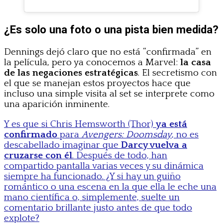
¿Es solo una foto o una pista bien medida?
Dennings dejó claro que no está “confirmada” en
la película, pero ya conocemos a Marvel:
la casa
de las negaciones estratégicas
. El secretismo con
el que se manejan estos proyectos hace que
incluso una simple visita al set se interprete como
una aparición inminente.
Y es que si Chris Hemsworth (Thor)
ya está
confirmado
para
Avengers: Doomsday
, no es
descabellado imaginar que
Darcy vuelva a
cruzarse con él
. Después de todo, han
compartido pantalla varias veces y su dinámica
siempre ha funcionado. ¿Y si hay un guiño
romántico o una escena en la que ella le eche una
mano científica o, simplemente, suelte un
comentario brillante justo antes de que todo
explote?