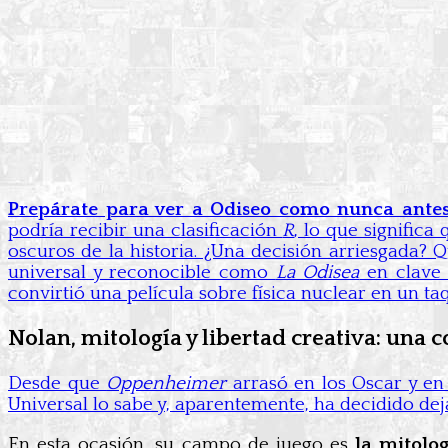
Prepárate para ver a Odiseo como nunca antes
podría recibir una clasificación
R
, lo que signific
oscuros de la historia. ¿Una decisión arriesgada? 
universal y reconocible como
La Odisea
en clave 
convirtió una película sobre física nuclear en un taqu
Nolan, mitología y libertad creativa: una
Desde que
Oppenheimer
arrasó en los Oscar y en 
Universal lo sabe y, aparentemente, ha decidido deja
En esta ocasión, su campo de juego es
la mitolog