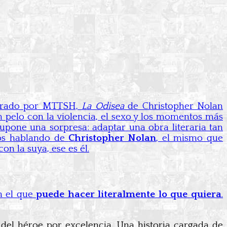
trado por MTTSH,
La Odisea
de Christopher Nolan
un pelo con la violencia, el sexo y los momentos más
supone una sorpresa: adaptar una obra literaria tan
mos hablando de
Christopher Nolan
, el mismo que
on la suya, ese es él.
en el que
puede hacer literalmente lo que quiera
.
je del héroe por excelencia. Una historia cargada de