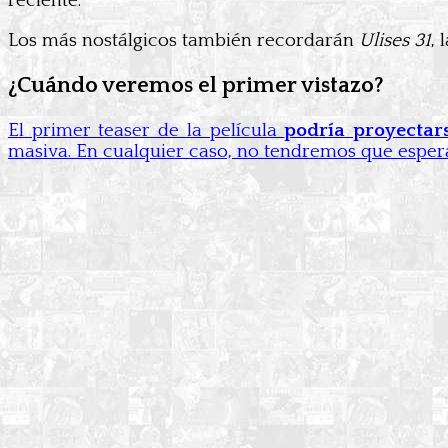
reciente.
Los más nostálgicos también recordarán
Ulises 31
, 
¿Cuándo veremos el primer vistazo?
El primer teaser de la película
podría proyectar
masiva. En cualquier caso, no tendremos que esperar