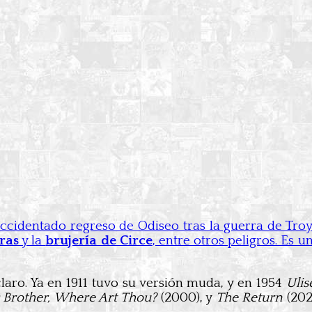
accidentado regreso de Odiseo tras la guerra de Tro
ras
y la
brujería de Circe
, entre otros peligros. Es u
laro. Ya en 1911 tuvo su versión muda, y en 1954
Ulis
 Brother, Where Art Thou?
(2000), y
The Return
(202