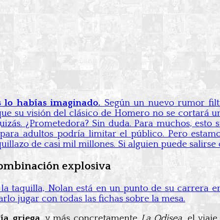
 lo habías imaginado.
Según un nuevo rumor fil
a que su visión del clásico de Homero no se cortará 
Quizás. ¿Prometedora? Sin duda. Para muchos, esto 
para adultos podría limitar el público. Pero esta
illazo de casi mil millones. Si alguien puede salirse c
 combinación explosiva
la taquilla, Nolan está en un punto de su carrera 
rlo jugar con todas las fichas sobre la mesa.
ía griega
, y más concretamente
La Odisea
, el via