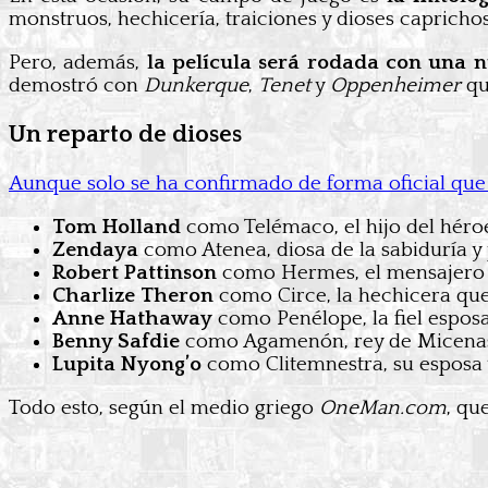
monstruos, hechicería, traiciones y dioses caprichos
Pero, además,
la película será rodada con una 
demostró con
Dunkerque
,
Tenet
y
Oppenheimer
qu
Un reparto de dioses
Aunque solo se ha confirmado de forma oficial qu
Tom Holland
como Telémaco, el hijo del héro
Zendaya
como Atenea, diosa de la sabiduría y
Robert Pattinson
como Hermes, el mensajero d
Charlize Theron
como Circe, la hechicera que
Anne Hathaway
como Penélope, la fiel espos
Benny Safdie
como Agamenón, rey de Micena
Lupita Nyong’o
como Clitemnestra, su esposa y
Todo esto, según el medio griego
OneMan.com
, qu