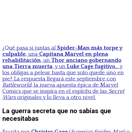
¿Qué pasa si juntas al
Spider-Man más torpe y
culpable
, una
Capitana Marvel en plena
rehabilitación
, un
Thor anciano gobernando
una Tierra muerta
, y un
Luke Cage fugitivo
… y
los obligas a pelear hasta que solo quede uno en
pie? La respuesta llegará este septiembre con
Battleworld
, la nueva apuesta épica de Marvel
Comics que se inspira en el espíritu de las
Secret
Wars
originales y lo lleva a otro nivel.
La guerra secreta que no sabías que
necesitabas
Escrita por
Christos Gage
(
Superior Spider-Man
) y