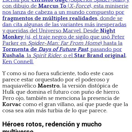
con dibujo de
Marcus To
(
X-Force
), esta miniserie
nos lanza de cabeza a un mundo compuesto por
fragmentos de múltiples realidades
, donde se
dan cita algunas de las variantes más inesperadas
y queridas del Universo Marvel. Desde
Night
Monkey
(sí, el traje negro de sigilo que usó Peter
Parker en
Spider-Man: Far From Home
) hasta la
Tormenta de
Days of Future Past
, pasando por
Kushala
, la
Spirit Rider
, o el
Star Brand original
,
Ken Connell.
Y como si no fuera suficiente, todo este caos
parece estar orquestado por el poderoso y
maquiavélico
Maestro
, la versión distópica de
Hulk que domina el futuro con puño de hierro.
Pero ojo, también se menciona la presencia de
Korvac
como el gran villano, así que puede que la
cosa sea aún más turbia de lo que parece.
Héroes rotos, redención y mucho
multiverso