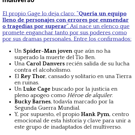
El propio Gage lo deja claro: “
Quería un equipo
lleno de personajes con errores por enmendar
o tragedias por superar
”. Así nace un elenco que
promete enganchar tanto por sus poderes como
por sus dramas personales. Entre los confirmados:
Un
Spider-Man joven
que aún no ha
superado la muerte del Tío Ben.
Una
Carol Danvers
recién salida de su lucha
contra el alcoholismo.
El
Rey Thor
, cansado y solitario en una Tierra
en ruinas.
Un
Luke Cage
buscado por la justicia en
pleno apogeo como
Héroe de alquiler
.
Bucky Barnes
, todavía marcado por la
Segunda Guerra Mundial.
Y, por supuesto, el propio
Hank Pym
, centro
emocional de esta historia y clave para unir a
este grupo de inadaptados del multiverso.