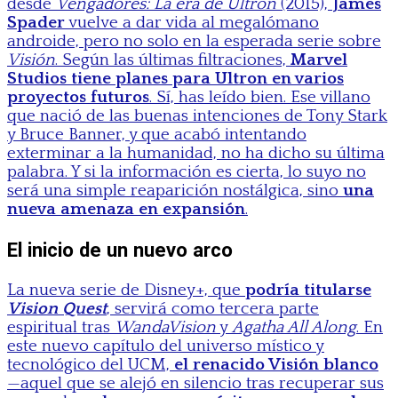
desde
Vengadores: La era de Ultrón
(2015),
James
Spader
vuelve a dar vida al megalómano
androide, pero no solo en la esperada serie sobre
Visión
. Según las últimas filtraciones,
Marvel
Studios tiene planes para Ultron en varios
proyectos futuros
. Sí, has leído bien. Ese villano
que nació de las buenas intenciones de Tony Stark
y Bruce Banner, y que acabó intentando
exterminar a la humanidad, no ha dicho su última
palabra. Y si la información es cierta, lo suyo no
será una simple reaparición nostálgica, sino
una
nueva amenaza en expansión
.
El inicio de un nuevo arco
La nueva serie de Disney+, que
podría titularse
Vision Quest
, servirá como tercera parte
espiritual tras
WandaVision
y
Agatha All Along
. En
este nuevo capítulo del universo místico y
tecnológico del UCM,
el renacido Visión blanco
—aquel que se alejó en silencio tras recuperar sus