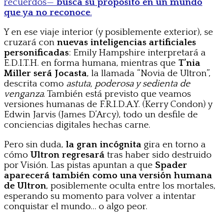
recuerdos—
busca su propósito en un mundo
que ya no reconoce
.
Y en ese viaje interior (y posiblemente exterior), se
cruzará con
nuevas inteligencias artificiales
personificadas
: Emily Hampshire interpretará a
E.D.I.T.H. en forma humana, mientras que
T’nia
Miller será Jocasta
, la llamada “Novia de Ultron”,
descrita como
astuta, poderosa y sedienta de
venganza
. También está previsto que veamos
versiones humanas de F.R.I.D.A.Y. (Kerry Condon) y
Edwin Jarvis (James D’Arcy), todo un desfile de
conciencias digitales hechas carne.
Pero sin duda,
la gran incógnita
gira en torno a
cómo
Ultron regresará
tras haber sido destruido
por Visión. Las pistas apuntan a que
Spader
aparecerá también como una versión humana
de Ultron
, posiblemente oculta entre los mortales,
esperando su momento para volver a intentar
conquistar el mundo… o algo peor.