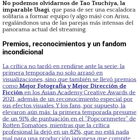
No podemos olvidarnos de Tao Tsuchiya, la
imparable Usagi
, que pasa de ser una escaladora
solitaria a formar equipo (y algo más) con Arisu,
regalándonos una de las parejas más intensas del
panorama actual del streaming.
Premios, reconocimientos y un fandom
incondicional
La crítica no tardó en rendirse ante la serie: la
primera temporada no solo arrasó en
visualizaciones, sino que también se llevó premios
como
Mejor Fotografía y Mejor Dirección de
Ficción
en los Asian Academy Creative Awards de
2021, además de un reconocimiento especial por
sus efectos visuales. Y los fans, por supuesto, la
elevaron aún más: la primera temporada presume
de un 91% de puntuación en el “Popcornmeter” de
Rotten Tomatoes, mientras que la crítica
profesional la dejó en un 82%, que no está nada
mal para una producción japonesa que compite