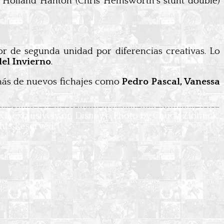
 Holland Hanton (Chris Hemsworth's stunt double)
r de segunda unidad por diferencias creativas. Lo
el Invierno
.
más de nuevos fichajes como
Pedro Pascal, Vanessa
R): Hunter B-15 (Wunmi Mosaku) and (Mobius) Owen 
I, exclusively on Disney+. Photo by Chuck Zlotnick. 
hts Reserved.