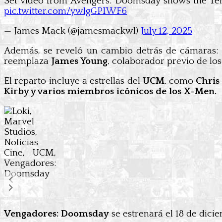
Set video from Avengers: Doomsday shows the Tem
pic.twitter.com/ywlgGPIWF6
— James Mack (@jamesmackwl)
July 12, 2025
Además, se reveló un cambio detrás de cámaras:
reemplaza
James Young
, colaborador previo de l
El reparto incluye a estrellas del
UCM
, como
Chris
Kirby y varios miembros icónicos de los X-Men.
Vengadores: Doomsday
se estrenará el 18 de dici