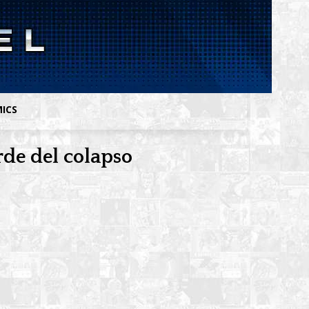
MICS
rde del colapso