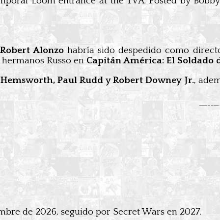
poral Loom entrance at the TVA. Posted by Bobby
Robert Alonzo
habría sido despedido como directo
os hermanos Russo en
Capitán América: El Soldado d
 Hemsworth, Paul Rudd y Robert Downey Jr.
, ade
(L-
LOK
Rig
embre de 2026, seguido por Secret Wars en 2027.