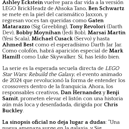
Ashley Eckstein
vuelve para dar vida a la versión
LEGO BrickHeadz de Ahsoka Tano,
Ben Schwartz
se mete en la piel del carismático Jaxxon, y
regresan voces tan queridas como
Gaten
Matarazzo
(Sig Greebling),
Tony Revolori
(Darth
Dev),
Bobby Moynihan
(Jedi Bob),
Marsai Martin
(Yesi Scala),
Michael Cusack
(Servo) y hasta
Ahmed Best
como el esperadísimo Darth Jar Jar.
Como colofón, habrá aparición especial de
Mark
Hamill
como Luke Skywalker. Sí, has leído bien.
La serie es la esperada secuela directa de
LEGO
Star Wars: Rebuild the Galaxy
, el evento animado
de 2024 que revolucionó la forma de entender los
crossovers dentro de la franquicia. Ahora, los
responsables creativos,
Dan Hernandez
y
Benji
Samit
, prometen elevar el listón con una historia
aún más loca y desenfadada, dirigida por
Chris
Buckley
.
La sinopsis oficial no deja lugar a dudas
: “Una
nueva amenaza surge en la galaxia, y Sig