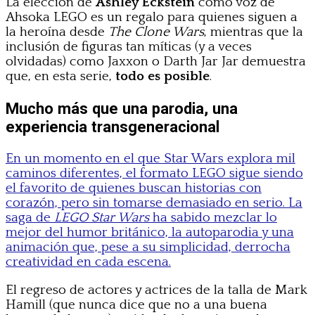
La elección de
Ashley Eckstein
como voz de
Ahsoka LEGO es un regalo para quienes siguen a
la heroína desde
The Clone Wars
, mientras que la
inclusión de figuras tan míticas (y a veces
olvidadas) como Jaxxon o Darth Jar Jar demuestra
que, en esta serie,
todo es posible
.
Mucho más que una parodia, una
experiencia transgeneracional
En un momento en el que Star Wars explora mil
caminos diferentes, el formato LEGO sigue siendo
el favorito de quienes buscan historias con
corazón, pero sin tomarse demasiado en serio. La
saga de
LEGO Star Wars
ha sabido mezclar lo
mejor del humor británico, la autoparodia y una
animación que, pese a su simplicidad, derrocha
creatividad en cada escena.
El regreso de actores y actrices de la talla de Mark
Hamill (que nunca dice que no a una buena