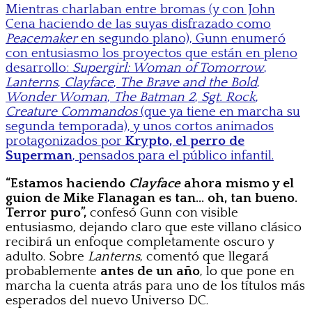
Mientras charlaban entre bromas (y con John
Cena haciendo de las suyas disfrazado como
Peacemaker
en segundo plano), Gunn enumeró
con entusiasmo los proyectos que están en pleno
desarrollo:
Supergirl: Woman of Tomorrow
,
Lanterns
,
Clayface
,
The Brave and the Bold
,
Wonder Woman
,
The Batman 2
,
Sgt. Rock
,
Creature Commandos
(que ya tiene en marcha su
segunda temporada), y unos cortos animados
protagonizados por
Krypto, el perro de
Superman
, pensados para el público infantil.
“Estamos haciendo
Clayface
ahora mismo y el
guion de Mike Flanagan es tan… oh, tan bueno.
Terror puro”,
confesó Gunn con visible
entusiasmo, dejando claro que este villano clásico
recibirá un enfoque completamente oscuro y
adulto. Sobre
Lanterns
, comentó que llegará
probablemente
antes de un año
, lo que pone en
marcha la cuenta atrás para uno de los títulos más
esperados del nuevo Universo DC.