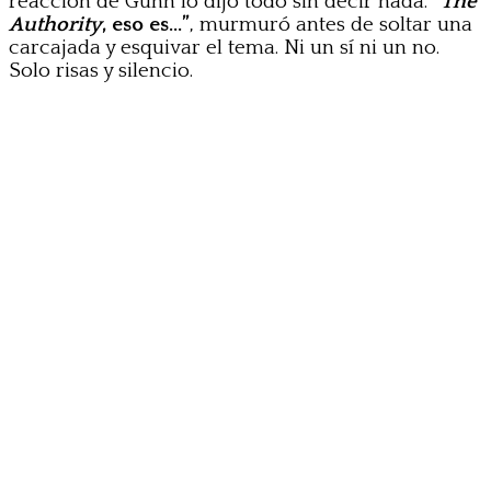
reacción de Gunn lo dijo todo sin decir nada.
“
The
Authority
, eso es…”
, murmuró antes de soltar una
carcajada y esquivar el tema. Ni un sí ni un no.
Solo risas y silencio.