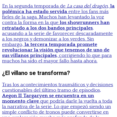
En la segunda temporada de
La casa del dragón
,
la
polémica ha estado servida
entre los fans más
fieles de la saga. Muchos han levantado la voz
contra la forma en la que
los showrunners han
retratado a los dos bandos principales
,
acusando a la serie de favorecer descaradamente
a los negros y demonizar a los verdes. Sin
embargo,
la tercera temporada promete
revolucionar la visión que tenemos de uno de
sus villanos principales
, corrigiendo lo que para
muchos ha sido el mayor fallo hasta ahora.
¿El villano se transforma?
Tras los acontecimientos traumáticos y decisiones
cuestionables del último tramo de episodios,
Aegon II Targaryen se encuentra en un
momento clave
que podría darle la vuelta a toda
la narrativa de la serie. Lo que empezó siendo un
simple conflicto de tronos puede convertirse en