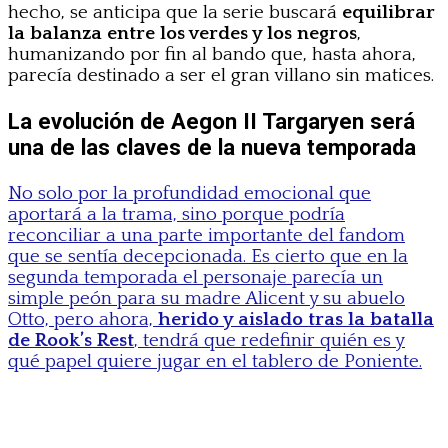
hecho, se anticipa que la serie buscará
equilibrar
la balanza entre los verdes y los negros
,
humanizando por fin al bando que, hasta ahora,
parecía destinado a ser el gran villano sin matices.
La evolución de Aegon II Targaryen será
una de las claves de la nueva temporada
No solo por la profundidad emocional que
aportará a la trama, sino porque podría
reconciliar a una parte importante del fandom
que se sentía decepcionada. Es cierto que en la
segunda temporada el personaje parecía un
simple peón para su madre Alicent y su abuelo
Otto, pero ahora,
herido y aislado tras la batalla
de Rook’s Rest
, tendrá que redefinir quién es y
qué papel quiere jugar en el tablero de Poniente.