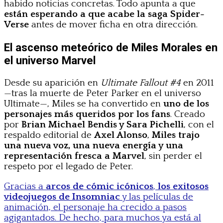
habido noticias concretas. Todo apunta a que
están esperando a que acabe la saga Spider-
Verse
antes de mover ficha en otra dirección.
El ascenso meteórico de Miles Morales en
el universo Marvel
Desde su aparición en
Ultimate Fallout #4
en 2011
—tras la muerte de Peter Parker en el universo
Ultimate—, Miles se ha convertido en
uno de los
personajes más queridos por los fans
. Creado
por
Brian Michael Bendis y Sara Pichelli
, con el
respaldo editorial de
Axel Alonso
,
Miles trajo
una nueva voz, una nueva energía y una
representación fresca a Marvel
, sin perder el
respeto por el legado de Peter.
Gracias a
arcos de cómic icónicos
,
los exitosos
videojuegos de Insomniac
y las películas de
animación, el personaje ha crecido a pasos
agigantados. De hecho, para muchos ya está al