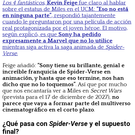
Los 4 fantásticos
,
Kevin Feige
fue claro al hablar
sobre el estatus de Miles en el UCM:
“Eso no está
en ninguna parte”
, respondió tajantemente
cuando le preguntaron por una película de acción
real protagonizada por el joven héroe. El motivo,
según explicó, es que
Sony ha pedido
expresamente a Marvel que no lo utilice
mientras siga activa la saga animada de
Spider-
Verse
.
Feige añadió:
“Sony tiene su brillante, genial e
increíble franquicia de Spider-Verse en
animación, y hasta que eso termine, nos han
dicho que no lo toquemos”
. Así que por mucho
que nos encantaría ver a Miles en
Secret Wars
(prevista para el 17 de diciembre de 2027),
no
parece que vaya a formar parte del multiverso
cinematográfico en el corto plazo
.
¿Qué pasa con
Spider-Verse
y el supuesto
final?