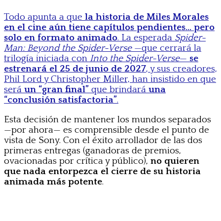
Todo apunta a que
la historia de Miles Morales
en el cine aún tiene capítulos pendientes… pero
solo en formato animado
. La esperada
Spider-
Man: Beyond the Spider-Verse
—que cerrará la
trilogía iniciada con
Into the Spider-Verse
—
se
estrenará el 25 de junio de 2027
, y sus creadores,
Phil Lord y Christopher Miller, han insistido en que
será
un “gran final”
que brindará
una
“conclusión satisfactoria”
.
Esta decisión de mantener los mundos separados
—por ahora— es comprensible desde el punto de
vista de Sony. Con el éxito arrollador de las dos
primeras entregas (ganadoras de premios,
ovacionadas por crítica y público),
no quieren
que nada entorpezca el cierre de su historia
animada más potente
.