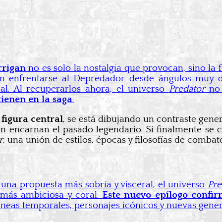
rrigan
no es solo la nostalgia que provocan, sino la
 enfrentarse al Depredador desde ángulos muy dist
al. Al recuperarlos ahora, el universo
Predator
no 
tienen en la saga
.
figura central
, se está dibujando un contraste gen
an encarnan el pasado legendario. Si finalmente se 
r
, una unión de estilos, épocas y filosofías de combate
una propuesta más sobria y visceral, el universo
Pre
 más ambiciosa y coral.
Este nuevo epílogo confi
íneas temporales, personajes icónicos y nuevas gene