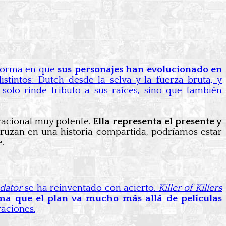
 forma en que
sus personajes han evolucionado en
intos: Dutch desde la selva y la fuerza bruta, y
solo rinde tributo a sus raíces, sino que también
eracional muy potente.
Ella representa el presente y
cruzan en una historia compartida, podríamos estar
.
dator
se ha reinventado con acierto.
Killer of Killers
rma que el plan va mucho más allá de películas
raciones.