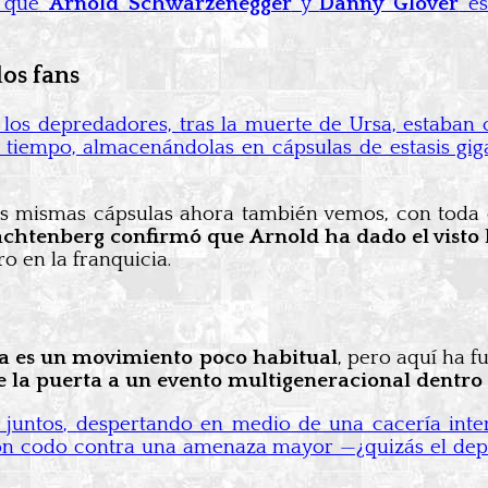
s que
Arnold Schwarzenegger
y
Danny Glover
es
os fans
los depredadores, tras la muerte de Ursa, estaban 
tiempo, almacenándolas en cápsulas de estasis giga
sas mismas cápsulas ahora también vemos, con toda 
achtenberg confirmó que Arnold ha dado el visto 
o en la franquicia.
ula es un movimiento poco habitual
, pero aquí ha 
e la puerta a un evento multigeneracional dentro
s juntos, despertando en medio de una cacería int
o con codo contra una amenaza mayor —¿quizás el d