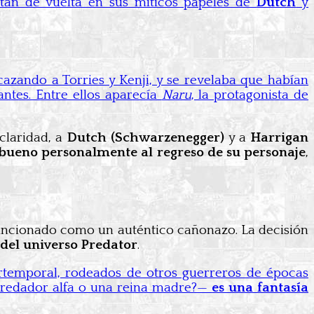
tán de vuelta en sus míticos papeles de
Dutch
y
cazando a Torries y Kenji, y se revelaba que habían
ntes. Entre ellos aparecía
Naru
, la protagonista de
claridad, a
Dutch (Schwarzenegger)
y a
Harrigan
bueno personalmente al regreso de su personaje
,
funcionado como un auténtico cañonazo. La decisión
 del universo Predator
.
ertemporal, rodeados de otros guerreros de épocas
epredador alfa o una reina madre?—
es una fantasía