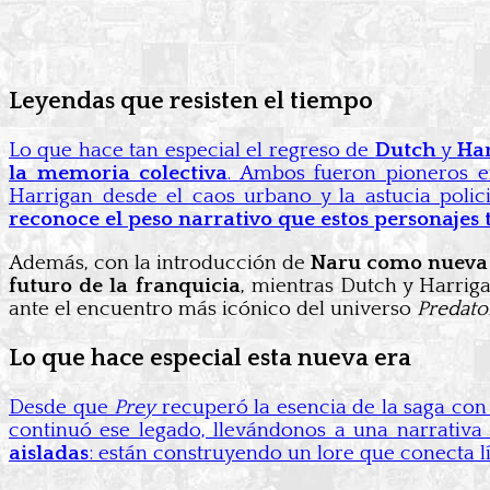
Leyendas que resisten el tiempo
Lo que hace tan especial el regreso de
Dutch
y
Ha
la memoria colectiva
. Ambos fueron pioneros en
Harrigan desde el caos urbano y la astucia polici
reconoce el peso narrativo que estos personajes 
Además, con la introducción de
Naru como nueva 
futuro de la franquicia
, mientras Dutch y Harrig
ante el encuentro más icónico del universo
Predato
Lo que hace especial esta nueva era
Desde que
Prey
recuperó la esencia de la saga con 
continuó ese legado, llevándonos a una narrativa
aisladas
: están construyendo un lore que conecta l