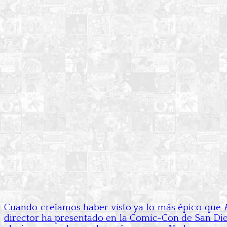
Cuando creíamos haber visto ya lo más épico que
director ha presentado en la Comic-Con de San D