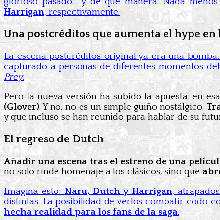
glorioso pasado… y de qué manera. Nada meno
Harrigan
, respectivamente.
Una postcréditos que aumenta el hype en l
La escena postcréditos original ya era una bomba: 
capturado a personas de diferentes momentos del 
Prey
.
Pero la nueva versión ha subido la apuesta: en e
(Glover)
. Y no, no es un simple guiño nostálgico.
Tr
y que incluso se han reunido para hablar de su futur
El regreso de Dutch
Añadir una escena tras el estreno de una pelíc
no solo rinde homenaje a los clásicos, sino que
abr
Imagina esto:
Naru, Dutch y Harrigan
, atrapado
distintas. La posibilidad de verlos combatir cod
hecha realidad para los fans de la saga
.