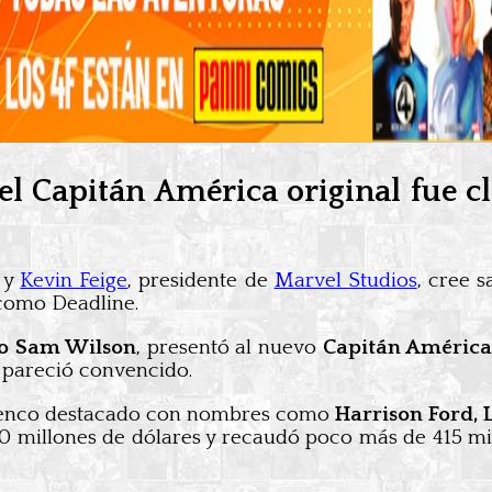
l Capitán América original fue cla
, y
Kevin Feige
, presidente de
Marvel Studios
, cree 
como Deadline.
o Sam Wilson
, presentó al nuevo
Capitán Améric
o pareció convencido.
 elenco destacado con nombres como
Harrison Ford, 
180 millones de dólares y recaudó poco más de 415 m