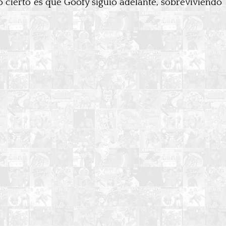
lo cierto es que Goofy siguió adelante, sobreviviendo