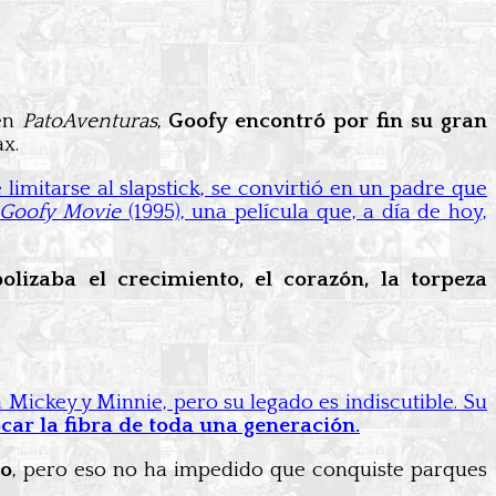
 en
PatoAventuras
,
Goofy encontró por fin su gran
x.
e limitarse al slapstick, se convirtió en un padre que
 Goofy Movie
(1995), una película que, a día de hoy,
olizaba el crecimiento, el corazón, la torpeza
 Mickey y Minnie, pero su legado es indiscutible. Su
ar la fibra de toda una generación.
ro
, pero eso no ha impedido que conquiste parques