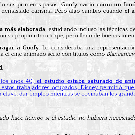
ndo sus primeros pasos,
Goofy nació como un fon
in demasiado carisma. Pero algo cambió cuando
el 
ra más elaborada
, estudiando incluso las técnicas d
con su propio ritmo torpe, pero lleno de buenas inten
ragar a Goofy.
Lo consideraba una representación
a el cine animado serio con títulos como
Blancaniev
d
 los años 40,
el estudio estaba saturado de an
 estos trabajadores ocupados, Disney permitió que
n clave: dar empleo mientras se cocinaban los grande
ado hace tiempo si el estudio no hubiera necesitado 