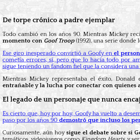
De torpe crónico a padre ejemplar
Todo cambió en los años 90. Mientras Mickey rec
momento con
Goof Troop
(1992), una serie donde
Ese giro inesperado convirtió a Goofy en
el perso
cometía errores, sí, pero que lo hacía todo por am
sigue teniendo un fandom fiel que la considera una 
Mientras Mickey representaba el éxito, Donald 
entrañable y la lucha por conectar con quienes
El legado de un personaje que nunca enca
Es cierto que, hoy por hoy, Goofy ha vuelto a desem
paso por los años 90
demostró que incluso los pe
Curiosamente, aún hoy
sigue el debate sobre si
temáticos, videojuegos como
Kingdom Hearts
, y se