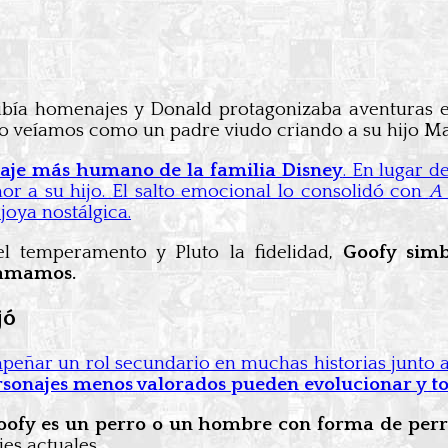
ibía homenajes y Donald protagonizaba aventuras
 lo veíamos como un padre viudo criando a su hijo Ma
naje más humano de la familia Disney
. En lugar d
or a su hijo. El salto emocional lo consolidó con
A
joya nostálgica.
el temperamento y Pluto la fidelidad,
Goofy simb
 amamos.
jó
peñar un rol secundario en muchas historias junto a
rsonajes menos valorados pueden evolucionar y toc
 Goofy es un perro o un hombre con forma de per
ries actuales.