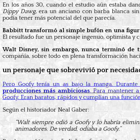
En los años 30, cuando el estudio aún estaba da
Dippy Dawg
, era un anciano con barba blanca s
podía tener más potencial del que parecía.
Babbitt transformó al simple bufón en una figu
El resultado fue un personaje ingenuo, optimista y 
Walt Disney, sin embargo, nunca terminó de t
compañía, sobre todo en plena transformación haci
un personaje que sobrevivió por necesida
Pero Goofy tenía un as bajo la manga. Durante
producciones más ambiciosas
. Para mantener a
Goofy. Eran baratos, rápidos y cumplían una funció
Según el historiador Neal Gaber:
“Walt siempre odió a Goofy y lo habría elimin
animadores. De verdad, odiaba a Goofy.”