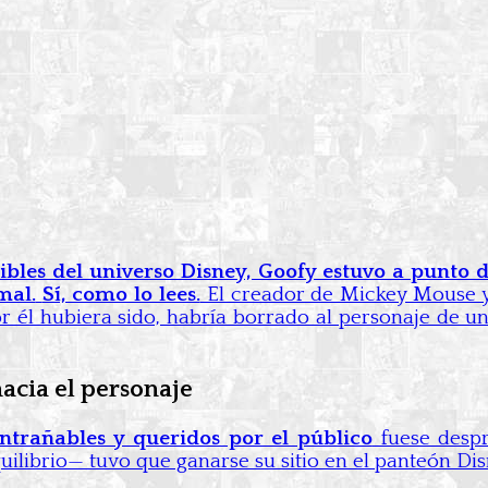
bles del universo Disney, Goofy estuvo a punto d
mal.
Sí, como lo lees.
El creador de Mickey Mouse y
or él hubiera sido, habría borrado al personaje de
acia el personaje
ntrañables y queridos por el público
fuese despr
uilibrio— tuvo que ganarse su sitio en el panteón Dis