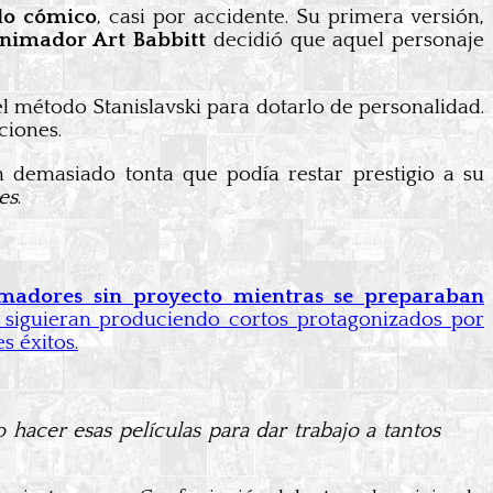
do cómico
, casi por accidente. Su primera versión,
animador Art Babbitt
decidió que aquel personaje
el método Stanislavski para dotarlo de personalidad.
ciones.
 demasiado tonta que podía restar prestigio a su
es
.
imadores sin proyecto mientras se preparaban
 siguieran produciendo cortos protagonizados por
s éxitos.
hacer esas películas para dar trabajo a tantos