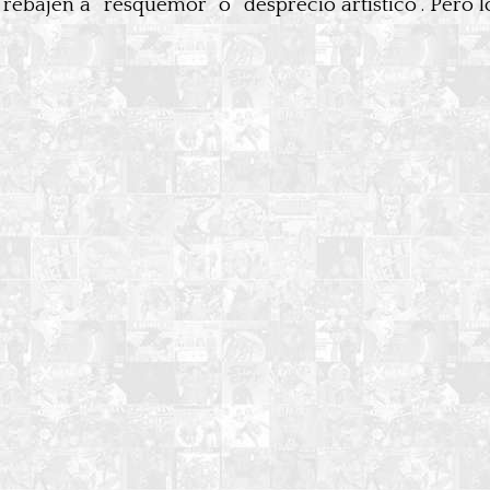
 rebajen a “resquemor” o “desprecio artístico”. Pero 