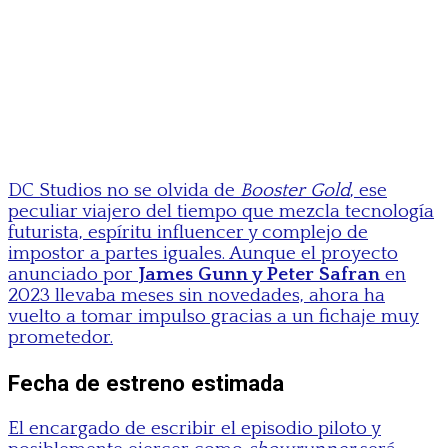
DC Studios no se olvida de
Booster Gold
, ese
peculiar viajero del tiempo que mezcla tecnología
futurista, espíritu influencer y complejo de
impostor a partes iguales. Aunque el proyecto
anunciado por
James Gunn y Peter Safran
en
2023 llevaba meses sin novedades, ahora ha
vuelto a tomar impulso gracias a un fichaje muy
prometedor.
Fecha de estreno estimada
El encargado de escribir el episodio piloto y