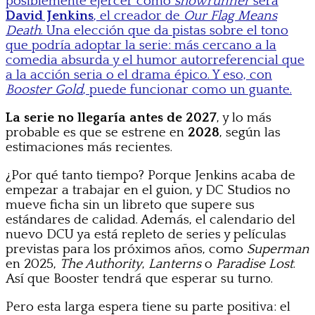
posiblemente ejercer como
showrunner
será
David Jenkins
, el creador de
Our Flag Means
Death
. Una elección que da pistas sobre el tono
que podría adoptar la serie: más cercano a la
comedia absurda y el humor autorreferencial que
a la acción seria o el drama épico. Y eso, con
Booster Gold
, puede funcionar como un guante.
La serie no llegaría antes de 2027
, y lo más
probable es que se estrene en
2028
, según las
estimaciones más recientes.
¿Por qué tanto tiempo? Porque Jenkins acaba de
empezar a trabajar en el guion, y DC Studios no
mueve ficha sin un libreto que supere sus
estándares de calidad. Además, el calendario del
nuevo DCU ya está repleto de series y películas
previstas para los próximos años, como
Superman
en 2025,
The Authority
,
Lanterns
o
Paradise Lost
.
Así que Booster tendrá que esperar su turno.
Pero esta larga espera tiene su parte positiva: el