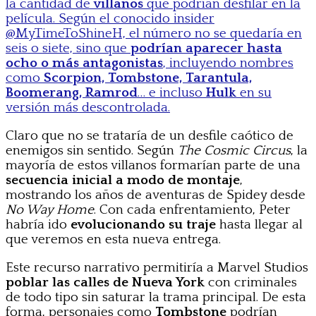
la cantidad de
villanos
que podrían desfilar en la
película. Según el conocido insider
@MyTimeToShineH, el número no se quedaría en
seis o siete, sino que
podrían aparecer hasta
ocho o más antagonistas
, incluyendo nombres
como
Scorpion, Tombstone, Tarantula,
Boomerang, Ramrod
… e incluso
Hulk
en su
versión más descontrolada.
Claro que no se trataría de un desfile caótico de
enemigos sin sentido. Según
The Cosmic Circus
, la
mayoría de estos villanos formarían parte de una
secuencia inicial a modo de montaje
,
mostrando los años de aventuras de Spidey desde
No Way Home
. Con cada enfrentamiento, Peter
habría ido
evolucionando su traje
hasta llegar al
que veremos en esta nueva entrega.
Este recurso narrativo permitiría a Marvel Studios
poblar las calles de Nueva York
con criminales
de todo tipo sin saturar la trama principal. De esta
forma, personajes como
Tombstone
podrían