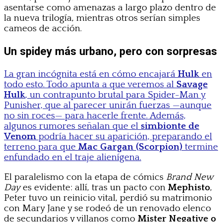
asentarse como amenazas a largo plazo dentro de
la nueva trilogía, mientras otros serían simples
cameos de acción.
Un spidey más urbano, pero con sorpresas
La gran incógnita está en cómo encajará
Hulk
en
todo esto. Todo apunta a que veremos al
Savage
Hulk
, un contrapunto brutal para Spider-Man y
Punisher, que al parecer unirán fuerzas —aunque
no sin roces— para hacerle frente. Además,
algunos rumores señalan que el
simbionte de
Venom
podría hacer su aparición, preparando el
terreno para que
Mac Gargan (Scorpion)
termine
enfundado en el traje alienígena.
El paralelismo con la etapa de cómics
Brand New
Day
es evidente: allí, tras un pacto con
Mephisto
,
Peter tuvo un reinicio vital, perdió su matrimonio
con Mary Jane y se rodeó de un renovado elenco
de secundarios y villanos como
Mister Negative o