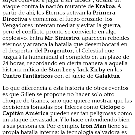
suyos equivale a jugar a ser dioses y desata un
ataque contra la nación mutante de
Krakoa
. A
partir de ahí, los Eternos activan la
Primera
Directiva
y comienza el fuego cruzado: los
Vengadores intentan mediar y evitar la guerra,
pero el conflicto pronto se convierte en algo
explosivo. Entra
Mr. Siniestro
, aparecen rebeldes
eternos y arranca la batalla que desembocará en
el despertar del
Progenitor
, el Celestial que
juzgará la humanidad al completo en un plazo de
24 horas, recordando en cierta manera a aquella
historia mítica de
Stan Lee
y
Jack Kirby
en los
Cuatro Fantásticos
con el juicio de
Galaktus
.
Lo que diferencia a esta historia de otros eventos
es que Gillen se propone no hacer solo otro
choque de titanes, sino que quiere mostrar que las
decisiones tomadas por líderes como
Cíclope
o
Capitán América
pueden ser tan peligrosas como
un ataque devastador. Y lo hace entendiendo bien
a sus personajes. Por ejemplo,
Iron Man
tiene su
propia batalla interna: la tecnología salvadora es