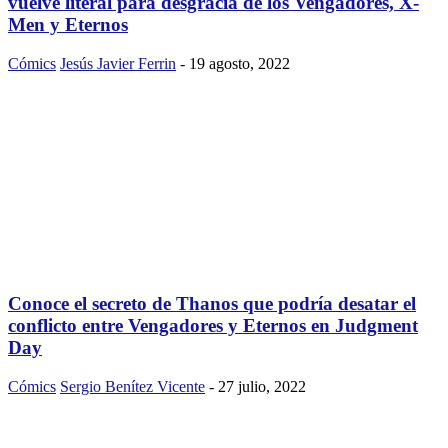
vuelve literal para desgracia de los Vengadores, X-
Men y Eternos
Cómics
Jesús Javier Ferrin
-
19 agosto, 2022
Conoce el secreto de Thanos que podría desatar el
conflicto entre Vengadores y Eternos en Judgment
Day
Cómics
Sergio Benítez Vicente
-
27 julio, 2022