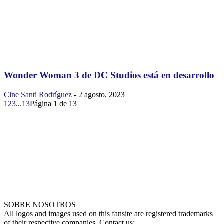
Wonder Woman 3 de DC Studios está en desarrollo
Cine
Santi Rodríguez
-
2 agosto, 2023
1
2
3
...
13
Página 1 de 13
SOBRE NOSOTROS
All logos and images used on this fansite are registered trademarks
of their respective companies. Contact us: