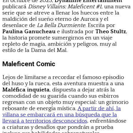
En octubre de 2025,
Dynamite Entertainment
publicará
Disney Villains: Maleficent #1
, una nueva
serie que se atreve a llenar los huecos entre la
maldición del sueño eterno de Aurora y el
desenlace de
La Bella Durmiente
. Escrita por
Paulina Ganucheau
e ilustrada por
Theo Stultz
,
la historia promete sumergirnos en un viaje
repleto de magia, ambición y peligros, muy al
estilo de la Dama del Mal.
Maleficent Comic
Lejos de limitarse a recordar el famoso episodio
del huso y la rueca, esta aventura muestra a una
Maléfica inquieta
, dispuesta a dejar atrás la
comodidad de su guarida cuando sus esbirros
regresan con un objeto muy especial: un grimorio
rebosante de energía mística.
A partir de ahí, la
villana se embarcará en una búsqueda que la
llevará a territorios desconocidos,
enfrentándose
a criaturas y desafíos que pondrán a prueba