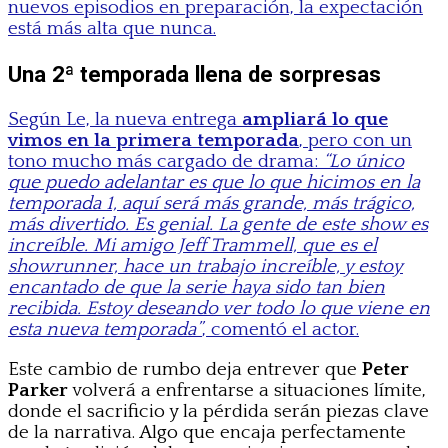
nuevos episodios en preparación, la expectación
está más alta que nunca.
Una 2ª temporada llena de sorpresas
Según Le, la nueva entrega
ampliará lo que
vimos en la primera temporada
, pero con un
tono mucho más cargado de drama:
“Lo único
que puedo adelantar es que lo que hicimos en la
temporada 1, aquí será más grande, más trágico,
más divertido. Es genial. La gente de este show es
increíble. Mi amigo Jeff Trammell, que es el
showrunner, hace un trabajo increíble, y estoy
encantado de que la serie haya sido tan bien
recibida. Estoy deseando ver todo lo que viene en
esta nueva temporada”
, comentó el actor.
Este cambio de rumbo deja entrever que
Peter
Parker
volverá a enfrentarse a situaciones límite,
donde el sacrificio y la pérdida serán piezas clave
de la narrativa. Algo que encaja perfectamente