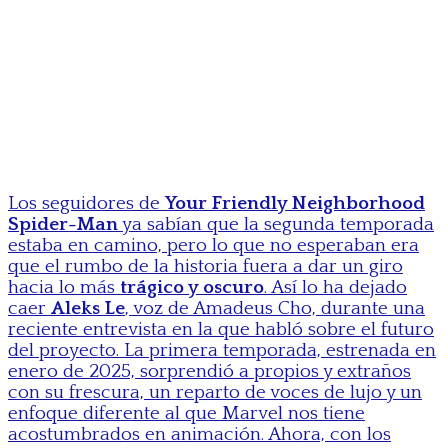
Los seguidores de
Your Friendly Neighborhood
Spider-Man
ya sabían que la segunda temporada
estaba en camino, pero lo que no esperaban era
que el rumbo de la historia fuera a dar un giro
hacia lo más
trágico y oscuro
. Así lo ha dejado
caer
Aleks Le
, voz de Amadeus Cho, durante una
reciente entrevista en la que habló sobre el futuro
del proyecto. La primera temporada, estrenada en
enero de 2025, sorprendió a propios y extraños
con su frescura, un reparto de voces de lujo y un
enfoque diferente al que Marvel nos tiene
acostumbrados en animación. Ahora, con los