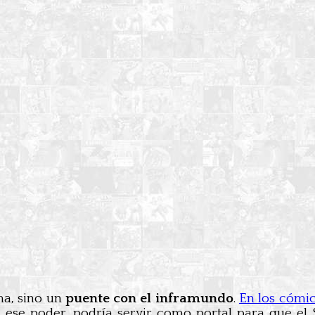
ma, sino un
puente con el inframundo
.
En los cómic
 ese poder, podría servir como portal para que el