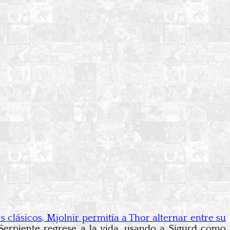
s clásicos, Mjolnir permitía a Thor alternar entre su
 Serpiente regrese a la vida, usando a Sigurd como