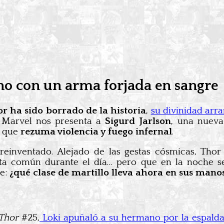
eno con un arma forjada en sangre
r ha sido borrado de la historia
,
su divinidad arr
 Marvel nos presenta a
Sigurd Jarlson
, una nueva
o que
rezuma violencia y fuego infernal
.
einventado. Alejado de las gestas cósmicas, Tho
a común durante el día… pero que en la noche se
le:
¿qué clase de martillo lleva ahora en sus mano
Thor
#25,
Loki apuñaló a su hermano por la espald