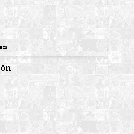
MICS
ión