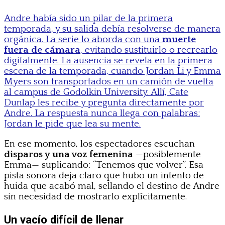
Andre había sido un pilar de la primera
temporada, y su salida debía resolverse de manera
orgánica. La serie lo aborda con una
muerte
fuera de cámara
, evitando sustituirlo o recrearlo
digitalmente. La ausencia se revela en la primera
escena de la temporada, cuando Jordan Li y Emma
Myers son transportados en un camión de vuelta
al campus de Godolkin University. Allí, Cate
Dunlap les recibe y pregunta directamente por
Andre. La respuesta nunca llega con palabras:
Jordan le pide que lea su mente.
En ese momento, los espectadores escuchan
disparos y una voz femenina
—posiblemente
Emma— suplicando: “Tenemos que volver”. Esa
pista sonora deja claro que hubo un intento de
huida que acabó mal, sellando el destino de Andre
sin necesidad de mostrarlo explícitamente.
Un vacío difícil de llenar