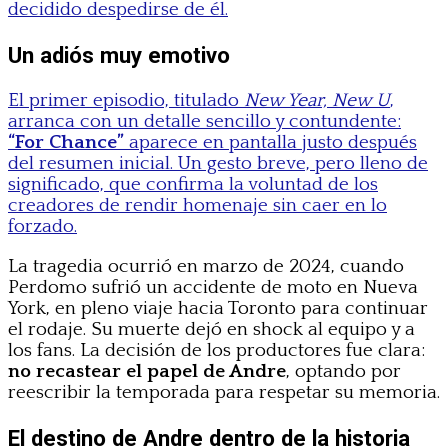
decidido despedirse de él.
Un adiós muy emotivo
El primer episodio, titulado
New Year, New U
,
arranca con un detalle sencillo y contundente:
“For Chance”
aparece en pantalla justo después
del resumen inicial. Un gesto breve, pero lleno de
significado, que confirma la voluntad de los
creadores de rendir homenaje sin caer en lo
forzado.
La tragedia ocurrió en marzo de 2024, cuando
Perdomo sufrió un accidente de moto en Nueva
York, en pleno viaje hacia Toronto para continuar
el rodaje. Su muerte dejó en shock al equipo y a
los fans. La decisión de los productores fue clara:
no recastear el papel de Andre
, optando por
reescribir la temporada para respetar su memoria.
El destino de Andre dentro de la historia