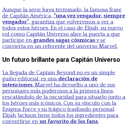
Aunque la serie haya terminado, la famosa frase
de Capitán América,
“una vez vengador, siempre
vengador”
, garantiza que volveremos a ver a
todos estos héroes. En el caso de Elijah, su nuevo
rol como Capitán Universo abre la puerta a que
participe en
grandes sagas cósmicas
y se
convierta en un referente del universo Marvel.
Un futuro brillante para Capitán Universo
La llegada de Captain Beyond no es un simple
guiño editorial: es una
declaración de
intenciones
. Marvel ha devuelto a uno de sus
personajes más poderosos a la primera línea,
rescatándolo de la oscuridad para situarlo junto a
los héroes más icónicos. Con su vínculo con la
Enigma Force y su trágico trasfondo personal,
Elijah Jackson tiene todos los ingredientes para
convertirse en
un favorito de los fans
.