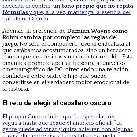
necesita encontrar
un tono propio que no repita
fórmulas
y que, a la vez, mantenga la esencia del
Caballero Oscuro.
Además, la presencia de
Damian Wayne como
Robin cambia por completo las reglas del
juego
. No será el compañero juvenil e idealista al
que estábamos acostumbrados, sino un heredero
con sangre de asesinos y un carácter rebelde. Esta
dinámica promete aportar frescura al universo
cinematográfico de DC, ofreciendo una relación
conflictiva entre padre e hijo que puede
convertirse en el verdadero motor emocional de
la historia.
El reto de elegir al caballero oscuro
El propio Gunn admite que la especulación
seguirá hasta que llegue el anuncio oficial. “La
gente puede adivinar y quizá acierten con algunas
cosas”, dijo entre risas. La realidad es que la