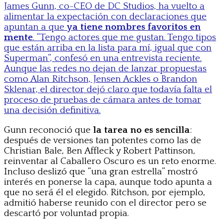
James Gunn, co-CEO de DC Studios, ha vuelto a
alimentar la expectación con declaraciones que
apuntan a que
ya tiene nombres favoritos en
mente
. “Tengo actores que me gustan. Tengo tipos
que están arriba en la lista para mí, igual que con
Superman”, confesó en una entrevista reciente.
Aunque las redes no dejan de lanzar propuestas
como Alan Ritchson, Jensen Ackles o Brandon
Sklenar, el director dejó claro que todavía falta el
proceso de pruebas de cámara antes de tomar
una decisión definitiva.
Gunn reconoció que
la tarea no es sencilla
:
después de versiones tan potentes como las de
Christian Bale, Ben Affleck y Robert Pattinson,
reinventar al Caballero Oscuro es un reto enorme.
Incluso deslizó que “una gran estrella” mostró
interés en ponerse la capa, aunque todo apunta a
que no será él el elegido. Ritchson, por ejemplo,
admitió haberse reunido con el director pero se
descartó por voluntad propia.