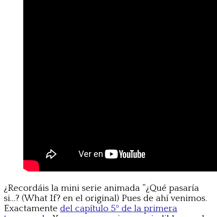
¿Recordáis la mini serie animada “¿Qué pasaría
si…? (What If? en el original) Pues de ahí venimos.
Exactamente
del capítulo 5º de la primera