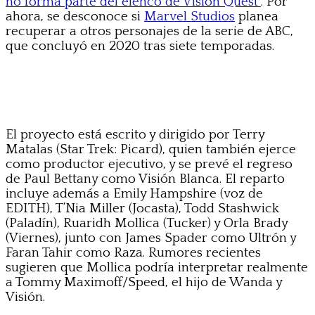
no forma parte del elenco de Vision Quest”
. Por
ahora, se desconoce si
Marvel Studios
planea
recuperar a otros personajes de la serie de ABC,
que concluyó en 2020 tras siete temporadas.
El proyecto está escrito y dirigido por Terry
Matalas (Star Trek: Picard), quien también ejerce
como productor ejecutivo, y se prevé el regreso
de Paul Bettany como Visión Blanca. El reparto
incluye además a Emily Hampshire (voz de
EDITH), T’Nia Miller (Jocasta), Todd Stashwick
(Paladín), Ruaridh Mollica (Tucker) y Orla Brady
(Viernes), junto con James Spader como Ultrón y
Faran Tahir como Raza. Rumores recientes
sugieren que Mollica podría interpretar realmente
a Tommy Maximoff/Speed, el hijo de Wanda y
Visión.