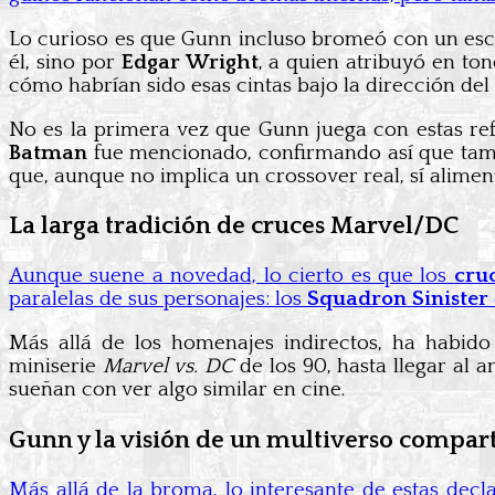
Lo curioso es que Gunn incluso bromeó con un esce
él, sino por
Edgar Wright
, a quien atribuyó en t
cómo habrían sido esas cintas bajo la dirección de
No es la primera vez que Gunn juega con estas r
Batman
fue mencionado, confirmando así que tambi
que, aunque no implica un crossover real, sí aliment
La larga tradición de cruces Marvel/DC
Aunque suene a novedad, lo cierto es que los
cru
paralelas de sus personajes: los
Squadron Sinister
Más allá de los homenajes indirectos, ha habido
miniserie
Marvel vs. DC
de los 90, hasta llegar al 
sueñan con ver algo similar en cine.
Gunn y la visión de un multiverso compar
Más allá de la broma, lo interesante de estas dec