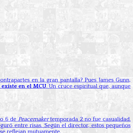
contrapartes en la gran pantalla? Pues James Gunn,
 existe en el MCU
. Un cruce espiritual que, aunque
io 6 de
Peacemaker
temporada 2 no fue casualidad.
uró entre risas. Según el director, estos pequeños
se reflejan mutuamente.