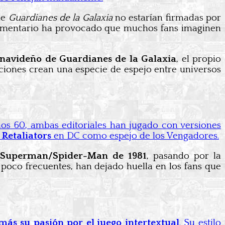
 de
Guardianes de la Galaxia
no estarían firmadas por
 comentario ha provocado que muchos fans imaginen
 navideño de Guardianes de la Galaxia
, el propio
ciones crean una especie de espejo entre universos
ños 60, ambas editoriales han jugado con versiones
s
Retaliators
en DC como espejo de los Vengadores.
Superman/Spider-Man de 1981
, pasando por la
poco frecuentes, han dejado huella en los fans que
s su pasión por el juego intertextual
. Su estilo