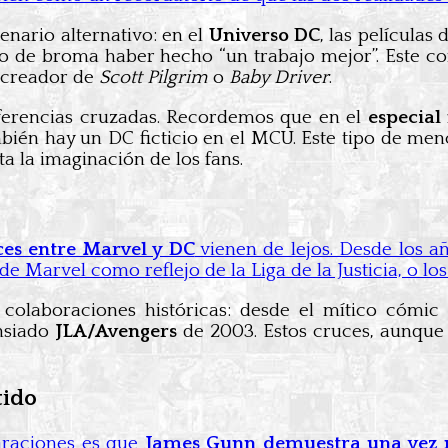
nario alternativo: en el
Universo DC
, las películas
ono de broma haber hecho “un trabajo mejor”. Este
l creador de
Scott Pilgrim
o
Baby Driver
.
eferencias cruzadas. Recordemos que en el
especial
én hay un DC ficticio en el MCU. Este tipo de men
a la imaginación de los fans.
ces entre Marvel y DC
vienen de lejos. Desde los a
de Marvel como reflejo de la Liga de la Justicia, o lo
 colaboraciones históricas: desde el mítico cómic
ansiado
JLA/Avengers
de 2003. Estos cruces, aunque 
tido
laraciones es que
James Gunn demuestra una vez má