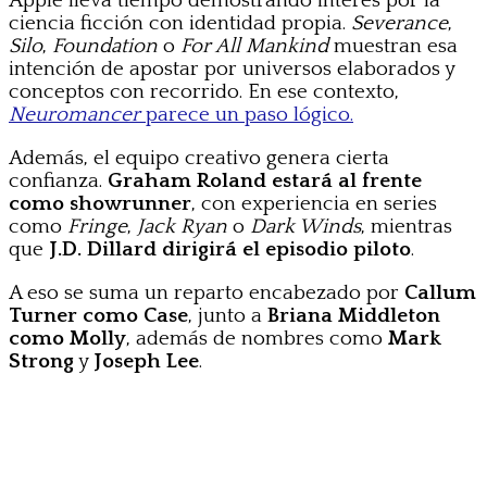
Apple lleva tiempo demostrando interés por la
ciencia ficción con identidad propia.
Severance
,
Silo
,
Foundation
o
For All Mankind
muestran esa
intención de apostar por universos elaborados y
conceptos con recorrido. En ese contexto,
Neuromancer
parece un paso lógico.
Además, el equipo creativo genera cierta
confianza.
Graham Roland estará al frente
como showrunner
, con experiencia en series
como
Fringe
,
Jack Ryan
o
Dark Winds
, mientras
que
J.D. Dillard dirigirá el episodio piloto
.
A eso se suma un reparto encabezado por
Callum
Turner como Case
, junto a
Briana Middleton
como Molly
, además de nombres como
Mark
Strong
y
Joseph Lee
.