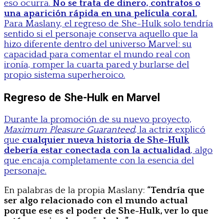
eso ocurra.
No se trata de dinero, contratos o
una aparición rápida en una película coral.
Para Maslany, el regreso de She-Hulk solo tendría
sentido si el personaje conserva aquello que la
hizo diferente dentro del universo Marvel: su
capacidad para comentar el mundo real con
ironía, romper la cuarta pared y burlarse del
propio sistema superheroico.
Regreso de She-Hulk en Marvel
Durante la promoción de su nuevo proyecto,
Maximum Pleasure Guaranteed
, la actriz explicó
que
cualquier nueva historia de She-Hulk
debería estar conectada con la actualidad
, algo
que encaja completamente con la esencia del
personaje.
En palabras de la propia Maslany:
“Tendría que
ser algo relacionado con el mundo actual
porque ese es el poder de She-Hulk, ver lo que