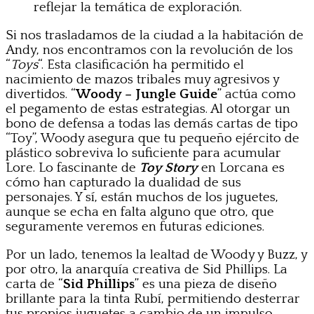
reflejar la temática de exploración.
Si nos trasladamos de la ciudad a la habitación de
Andy, nos encontramos con la revolución de los
“
Toys
“. Esta clasificación ha permitido el
nacimiento de mazos tribales muy agresivos y
divertidos. “
Woody – Jungle Guide
” actúa como
el pegamento de estas estrategias. Al otorgar un
bono de defensa a todas las demás cartas de tipo
“Toy”, Woody asegura que tu pequeño ejército de
plástico sobreviva lo suficiente para acumular
Lore. Lo fascinante de
Toy Story
en Lorcana es
cómo han capturado la dualidad de sus
personajes. Y sí, están muchos de los juguetes,
aunque se echa en falta alguno que otro, que
seguramente veremos en futuras ediciones.
Por un lado, tenemos la lealtad de Woody y Buzz, y
por otro, la anarquía creativa de Sid Phillips. La
carta de “
Sid Phillips
” es una pieza de diseño
brillante para la tinta Rubí, permitiendo desterrar
tus propios juguetes a cambio de un impulso