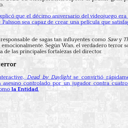
o.
plicó que el décimo aniversario del videojuego era
Palsson sea capaz de crear una película que satisfa
, responsable de sagas tan influyentes como
Saw
y
T
ta emocionalmente. Según Wan, el verdadero terror 
 de las principales fortalezas del director.
terror
teractive,
Dead by Daylight
se convirtió rápidam
 asesino controlado por un jugador contra cuatro
 como
la Entidad
.