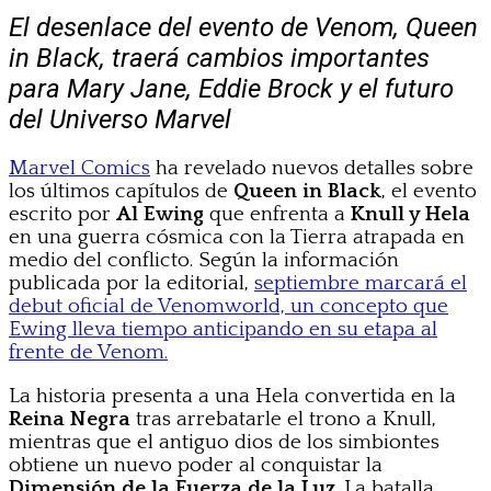
El desenlace del evento de Venom, Queen
in Black, traerá cambios importantes
para Mary Jane, Eddie Brock y el futuro
del Universo Marvel
Marvel Comics
ha revelado nuevos detalles sobre
los últimos capítulos de
Queen in Black
, el evento
escrito por
Al Ewing
que enfrenta a
Knull y Hela
en una guerra cósmica con la Tierra atrapada en
medio del conflicto. Según la información
publicada por la editorial,
septiembre marcará el
debut oficial de Venomworld, un concepto que
Ewing lleva tiempo anticipando en su etapa al
frente de Venom.
La historia presenta a una Hela convertida en la
Reina Negra
tras arrebatarle el trono a Knull,
mientras que el antiguo dios de los simbiontes
obtiene un nuevo poder al conquistar la
Dimensión de la Fuerza de la Luz
. La batalla