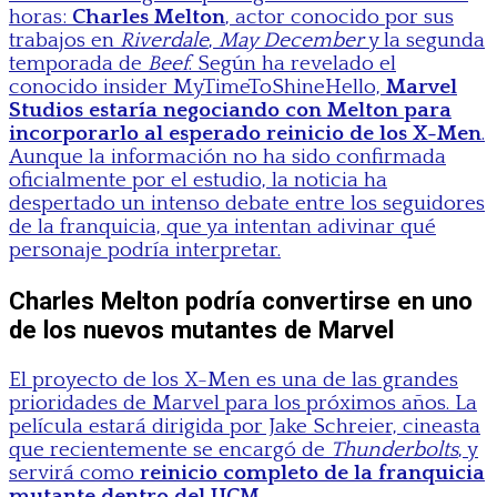
horas:
Charles Melton
, actor conocido por sus
trabajos en
Riverdale
,
May December
y la segunda
temporada de
Beef
. Según ha revelado el
conocido insider MyTimeToShineHello,
Marvel
Studios estaría negociando con Melton para
incorporarlo al esperado reinicio de los X-Men
.
Aunque la información no ha sido confirmada
oficialmente por el estudio, la noticia ha
despertado un intenso debate entre los seguidores
de la franquicia, que ya intentan adivinar qué
personaje podría interpretar.
Charles Melton podría convertirse en uno
de los nuevos mutantes de Marvel
El proyecto de los X-Men es una de las grandes
prioridades de Marvel para los próximos años. La
película estará dirigida por Jake Schreier, cineasta
que recientemente se encargó de
Thunderbolts
, y
servirá como
reinicio completo de la franquicia
mutante dentro del UCM
.