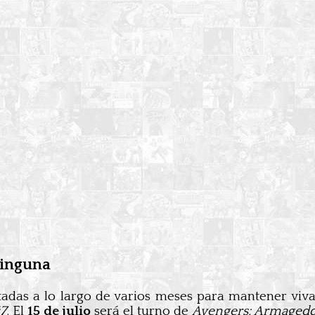
ninguna
adas a lo largo de varios meses para mantener viva 
#7
. El
15 de julio
será el turno de
Avengers: Armaged