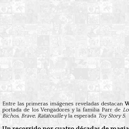
Entre las primeras imágenes reveladas destacan
W
portada de los Vengadores y la familia Parr de
Lo
Bichos
,
Brave
,
Ratatouille
y la esperada
Toy Story 5
.
Un recorrido por cuatro décadas de magi