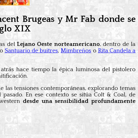
incent Brugeas y Mr Fab donde se
iglo XIX
as del
Lejano Oeste norteamericano
, dentro de la
mo
Santuario de buitres
,
Mimbreños
o
Rita Candela a
trás hace tiempo la épica luminosa del pistolero
itificación.
de las tensiones contemporáneas, explorando temas
l pasado. En ese contexto se sitúa Colt & Coal, de
 western
desde una sensibilidad profundamente