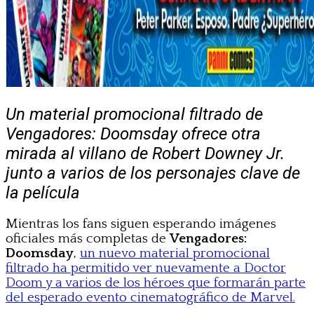
Un material promocional filtrado de
Vengadores: Doomsday ofrece otra
mirada al villano de Robert Downey Jr.
junto a varios de los personajes clave de
la película
Mientras los fans siguen esperando imágenes
oficiales más completas de
Vengadores:
Doomsday
,
un nuevo material promocional
filtrado ha permitido ver nuevamente a Doctor
Doom y a varios de los héroes que formarán parte
del esperado evento cinematográfico de Marvel.