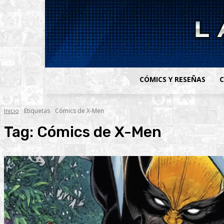
CÓMICS Y RESEÑAS
C
Inicio
Etiquetas
Cómics de X-Men
Tag:
Cómics de X-Men