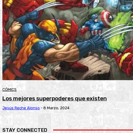
CÓMICS
Los mejores superpoderes que existen
Jesús Reche Alonso
-
8 Marzo, 2024
STAY CONNECTED