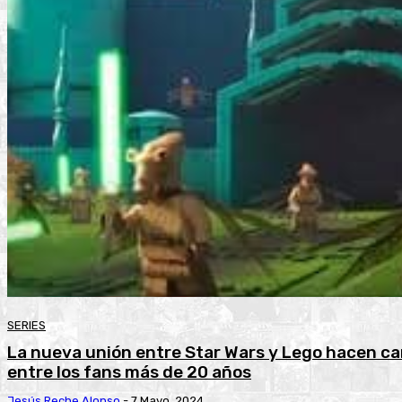
SERIES
La nueva unión entre Star Wars y Lego hacen ca
entre los fans más de 20 años
Jesús Reche Alonso
-
7 Mayo, 2024