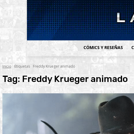
CÓMICS Y RESEÑAS
C
Inicio
Etiquetas
Freddy Krueger animado
Tag:
Freddy Krueger animado